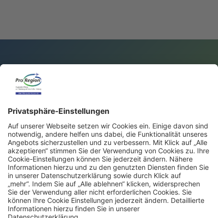
Ansprechpartner
ProRegion
Förderung
Service