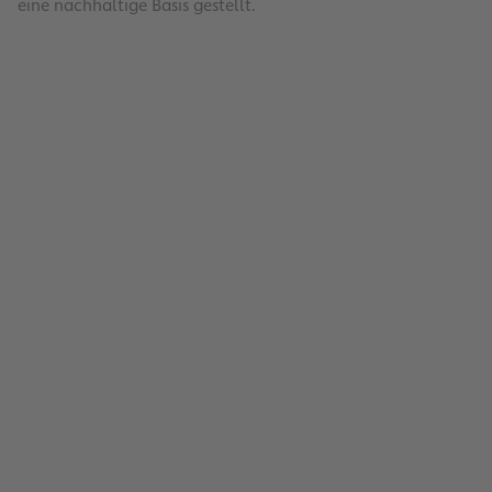
eine nachhaltige Basis gestellt.
Antrag auf Förderung
Jetzt Förderantrag stellen!
Lesen
ProRegion Flughafen-Stiftung
Geschäftsstelle
Lesen