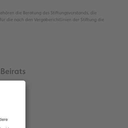
ehören die Beratung des Stiftungsvorstands, die
r die nach den Vergaberichtlinien der Stiftung die
Beirats