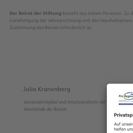
Der Beirat der Stiftung
besteht aus sieben Personen. Zu d
Genehmigung der Jahresrechnung und des Haushaltsplans so
Zustimmung des Beirats erforderlich ist.
Julia Kranenberg
Vorstandsmitglied und Arbeitsdirektorin der Fraport AG
Vorsitzende des Beirats